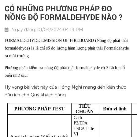
CÓ NHỮNG PHƯƠNG PHÁP ĐO
NỒNG ĐỘ FORMALDEHYDE NÀO ?
Ngày đăng: 01/04/2024 04:19 PM
FORMALDEHYDE EMISSION OF FIREBOARD (Nồng độ phát thải
formaldehyde) là là chỉ số đo lường hàm lượng phát thải Formaldehyde
ra môi trường.
Phương pháp kiểm tra nồng độ phát thải formaldehyde có 3 cách phổ
biến như sau:
Hy vọng bài viết này của Hồng Nghi mang đến kiến thức
hữu ích cho Quý khách hàng.
TIÊU
PHƯƠNG PHÁP TEST
Đơn vị tính
CHUẨN
Carb
P2/EPA
TSCA Title
VI
Small chamber (Kiểm tra phát