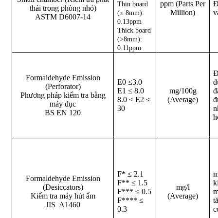
ppm (Parts Per
Đ
Thin board
thải trong phòng nhỏ)
Million)
v
(≤ 8mm):
ASTM D6007-14
0.13ppm
Thick board
(>8mm):
0.11ppm
Đ
Formaldehyde Emission
E0 ≤3.0
đ
(Perforator)
E1 ≤ 8.0
mg/100g
đ
Phương pháp kiểm tra bằng
8.0 < E2 ≤
(Average)
đ
máy đục
30
n
BS EN 120
h
F* ≤ 2.1
m
Formaldehyde Emission
F** ≤ 1.5
k
(Desiccators)
mg/l
F*** ≤ 0.5
m
Kiểm tra máy hút ẩm
(Average)
F**** ≤
t
JIS A1460
0.3
c