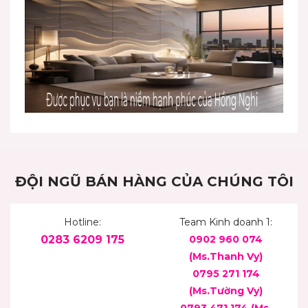
ĐỘI NGŨ BÁN HÀNG CỦA CHÚNG TÔI
Hotline:
Team Kinh doanh 1:
0283 6209 175
0902 960 074
(Ms.Thanh Vy)
0795 271 174
(Ms.Tường Vy)
0793 471 174
(Ms.