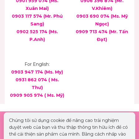
0901 959 074 (Ms.
0906 396 874 (Mr.
Xuân Mai)
V.Khiêm)
0903 117 574 (Mr. Phú
0903 690 074 (Ms. Mỹ
Sang)
Ngọc)
0902 525 174 (Ms.
0909 713 474 (Mr. Tấn
P.Anh)
Đạt)
For English:
0903 947 174 (Ms. My)
0931 862 074 ( Ms.
Thư)
0909 905 974 ( Ms. Mỹ)
Chúng tôi sử dụng cookie để nâng cao trải nghiệm
duyệt web của bạn và thu thập thông tin hữu ích để có
thể cải thiện sản phẩm của mình. Bằng cách nhấp vào